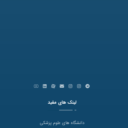
تلفن: 31771-051
نمابر: 35091172-051
کدپستی: 9179666769
ایمیل: info [at] varastegan.ac.ir
لینک های مفید
دانشگاه های علوم پزشکی