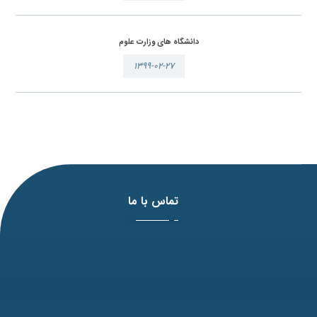
دانشگاه های وزارت علوم
۱۳۹۹-۰۲-۲۷
تماس با ما
آدرس: مشهد، بلوار وکیل آباد، نبش لادن3 ، پلاک 98