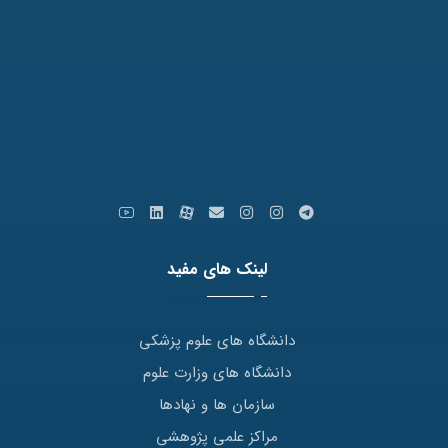
نمابر: 35091172-051
کدپستی: 9179666769
ایمیل: info [at] varastegan.ac.ir
لینک های مفید
دانشگاه های علوم پزشکی
دانشگاه های وزارت علوم
سازمان ها و نهادها
مراکز علمی پژوهشی