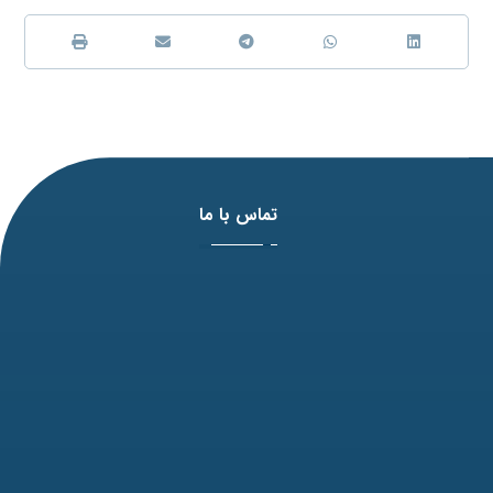
تماس با ما
آدرس: مشهد، بلوار وکیل آباد، نبش لادن3 ، پلاک 98
تلفن: 31771-051