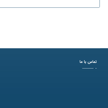
تماس با ما
آدرس: مشهد، بلوار وکیل آباد، نبش لادن3 ، پلاک 98
تلفن: 31771-051
نمابر: 35091172-051