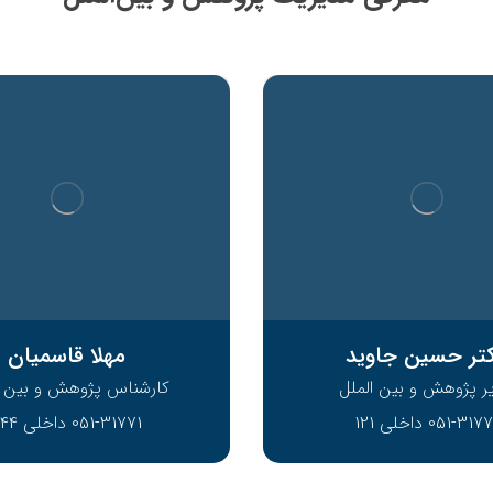
تر حسین جاوید
مهلا قاسمیان
ر پژوهش و بین الملل
کارشناس پژوهش و بین ا
051-317 داخلی 121
051-31771 داخلی 244