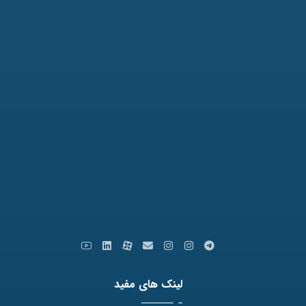
آدرس: مشهد، بلوار وکیل آباد، نبش لادن3 ، پلاک 98
تلفن: 31771-051
نمابر: 35091172-051
کدپستی: 9179666769
ایمیل: info [at] varastegan.ac.ir
لینک های مفید