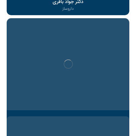
دکتر جواد باقری
داروساز
دکتر محمود جلالی
هیات علمی دانشگاه علوم پزشکی تهران