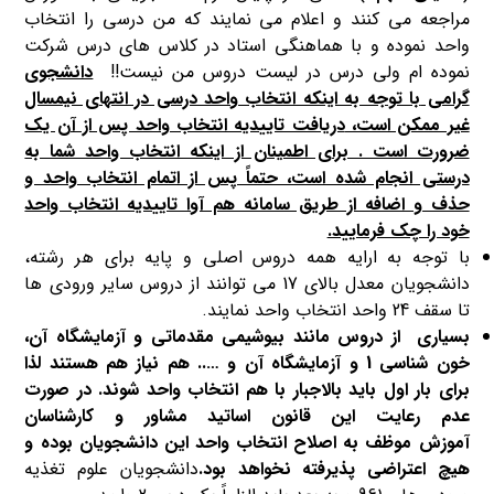
مراجعه می کنند و اعلام می نمایند که من درسی را انتخاب
واحد نموده و با هماهنگی استاد در کلاس های درس شرکت
نموده ام ولی درس در لیست دروس من نیست!!
دانشجوی
گرامی
با توجه به اینکه انتخاب واحد درسی در انتهای نیمسال
غیر ممکن است،
دریافت تاییدیه انتخاب واحد پس از آن یک
ضرورت است . برای اطمینان از اینکه انتخاب واحد شما به
درستی انجام شده است، حتماً پس از اتمام انتخاب واحد و
حذف و اضافه از طریق سامانه هم آوا تاییدیه انتخاب واحد
خود را چک فرمایید.
با توجه به ارایه همه دروس اصلی و پایه برای هر رشته،
دانشجویان معدل بالای 17 می توانند از دروس سایر ورودی ها
تا سقف 24 واحد انتخاب واحد نمایند.
بسیاری از دروس مانند بیوشیمی مقدماتی و آزمایشگاه آن،
خون شناسی 1 و آزمایشگاه آن و ….. هم نیاز هم هستند لذا
برای بار اول باید بالاجبار با هم انتخاب واحد شوند. در صورت
عدم رعایت این قانون اساتید مشاور و کارشناسان
آموزش موظف به اصلاح انتخاب واحد این دانشجویان بوده و
هیچ اعتراضی پذیرفته نخواهد بود.
دانشجویان علوم تغذیه