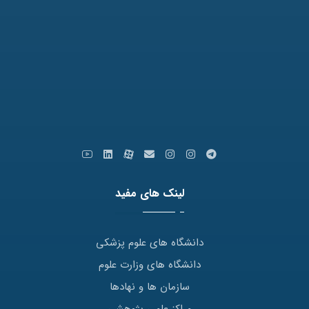
نمابر: 35091172-051
کدپستی: 9179666769
ایمیل: info [at] varastegan.ac.ir
لینک های مفید
دانشگاه های علوم پزشکی
دانشگاه های وزارت علوم
سازمان ها و نهادها