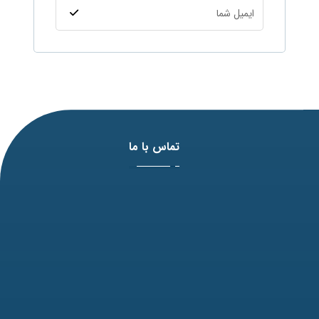
تماس با ما
آدرس: مشهد، بلوار وکیل آباد، نبش لادن3 ، پلاک 98
تلفن: 31771-051