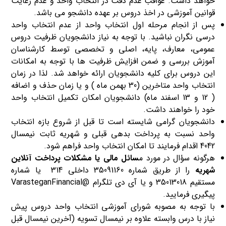
خواهد داشت. عواقب عدم دقت در انتخاب واحد و عدم رعایت
قوانین آموزشی در اخذ دروس بر عهده دانشجو می باشد.
پس از انجام مرحله اول انتخاب واحد از عدم انتخاب واحد
درسی نگران نباشید. با توجه به نیاز دانشجویان ظرفیت دروس
عمومی، معارف، پایه، اصلی و تخصصی توسط کارشناسان
آموزش بررسی و ضمن افزایش ظرفیت ها با توجه به امکانات
این دروس برای کلیه دانشجویان ارائه خواهد شد. لذا در زمان
انتخاب واحد متاخرین (30 بهمن ماه ) و یا زمان حذف و اضافه
( 12 و 13 اسفند ماه) دانشجویان امکان تکمیل انتخاب واحد
خود را خواهند داشت.
دانشجویان گرامی شایسته است تا قبل از شروع بازه انتخاب
واحد نسبت به پرداخت بدهی قبلی و شهریه ثابت نیمسال
4042 اقدام فرمایند تا امکان انتخاب واحد فراهم شود.
هرگونه سؤال در مورد م
سائل مالی یا مشکلات پرداخت آنلاین
شهریه
را از طریق شماره 35091160 داخلی 314 یا شماره
مستقیم 35013018 و یا آی دی تلگرام @VarasteganFinancial
پیگیری فرمایید.
با توجه به مصوبه شورای آموزشی انتخاب واحد دروس پیش
نیاز با درس وابسته علاوه بر نیمسال تسویه (آخرین نیمسال قبل