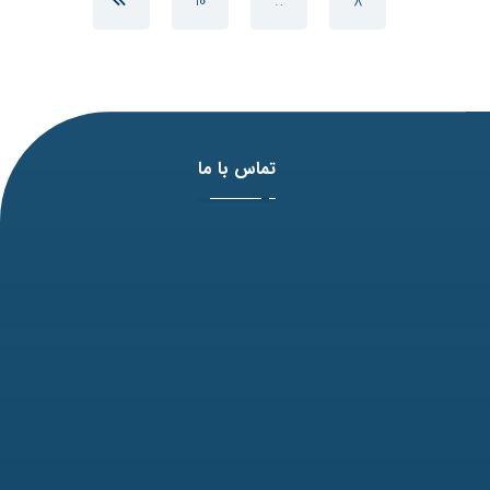
10
…
8
تماس با ما
آدرس: مشهد، بلوار وکیل آباد، نبش لادن3 ، پلاک 98
تلفن: 31771-051
نمابر: 35091172-051