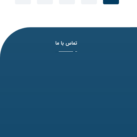
تماس با ما
آدرس: مشهد، بلوار وکیل آباد، نبش لادن3 ، پلاک 98
تلفن: 31771-051
نمابر: 35091172-051