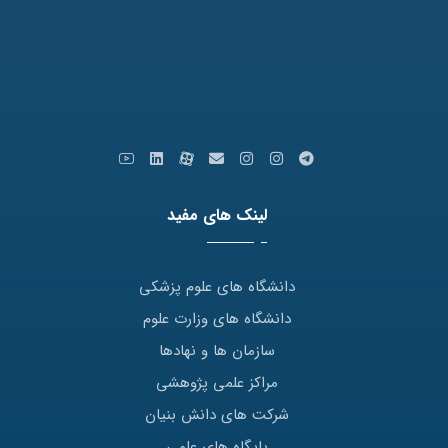
کدپستی: 9179666769
ایمیل: info [at] varastegan.ac.ir
لینک های مفید
دانشگاه های علوم پزشکی
دانشگاه های وزارت علوم
سازمان ها و نهادها
مراکز علمی پژوهشی
شرکت های دانش بنیان
پایگاه های علمی