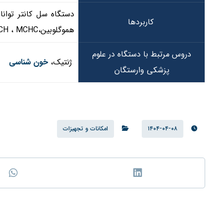
دستگاه سل کانتر توان
کاربردها
هموگلوبین،MCV ، MCH ، MCHC و RDW را بررسی نماید.
دروس مرتبط با دستگاه در علوم
ژنتیک،
خون شناسی
پزشکی وارستگان
۱۴۰۴-۰۴-۰۸
امکانات و تجهیزات