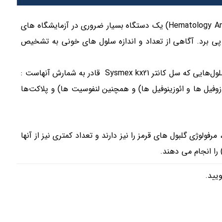
دستگاه شمارنده سلول یا سل کانتر(Cell counter) یا آنالیزور هماتولوژی (به انگلیسی: Hematology Analyzer) یک دستگاه بسیار ضروری در آزمایشگاه های
ی پی برد. آگاهی از تعداد و اندازه سلول های خونی به تشخیص
همانطور که از نام این دستگاه آزمایشگاهی مشخص است وظیفه آن شمارش سلول هاست، سلول‌هایی که سل کانتر Sysmex kx21 قادر به شمارش آنهاست :
W (نوتروفیل ها، mix cell (شامل منوسیت ها، بازوفیل ها و ائوزینوفیل ها) و همچنین لنفوسیت ها) و پلاکت‌ها
MCV) ، MCH، MCHC، مرفولوژی گلبول های قرمز را نیز دارند و تعداد کمتری نیز از آنها
ا انجام می دهند.