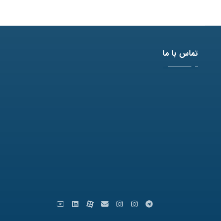
تماس با ما
آدرس: مشهد، بلوار وکیل آباد، نبش لادن3 ، پلاک 98
تلفن: 31771-051
نمابر: 35091172-051
کدپستی: 9179666769
ایمیل: info [at] varastegan.ac.ir