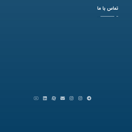
تماس با ما
آدرس: مشهد، بلوار وکیل آباد، نبش لادن3 ، پلاک 98
تلفن: 31771-051
نمابر: 35091172-051
کدپستی: 9179666769
ایمیل: info [at] varastegan.ac.ir