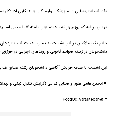
دفتر استانداردسازی علوم پزشکی وارستگان با همکاری اداره‌کل ا
در این برنامه که روز چهارشنبه هفتم آبان ماه ۱۴۰۴ با حضور اساتید محترم گروه کنترل کیفی برگزار شد، سرکار خانم دکتر ملاکیان، کارشناس اداره‌ی اجرای استاندارد، به‌عنوان سخنران جلسه حضور داشتند.
خانم دکتر ملاکیان در این نشست به تبیین اهمیت استانداردهای
دانشجویان در زمینه ضوابط قانونی و روندهای اجرایی در حوزه‌ی
این نشست با هدف افزایش آگاهی دانشجویان رشته صنایع غذایی نس
🔶انجمن علمی علوم و صنایع غذایی (گرایش کنترل کیفی و بهدا
📍@FoodQc_varastegan