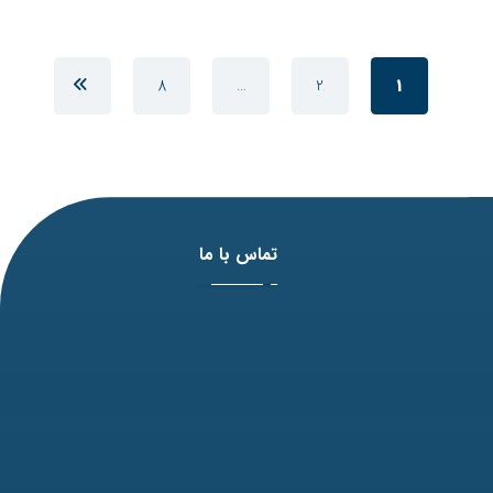
8
…
2
1
تماس با ما
آدرس: مشهد، بلوار وکیل آباد، نبش لادن3 ، پلاک 98
تلفن: 31771-051