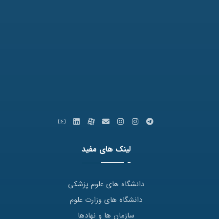
نمابر: 35091172-051
کدپستی: 9179666769
ایمیل: info [at] varastegan.ac.ir
لینک های مفید
دانشگاه های علوم پزشکی
دانشگاه های وزارت علوم
سازمان ها و نهادها