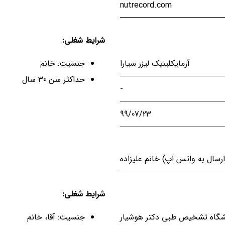
nutrecord.com
شرایط شغلی:
آزمایکلینیک لیزر سیارا
جنسیت: خانم
حداکثر سن 30 سال
-
99/07/23
شرایط شغلی:
شگاه تشخیص طبی دکتر هوشیار
جنسیت: آقا، خانم