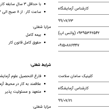
با حداقل 3 سال سابقه کاری در یک شیفت
کارشناس آزمایشگاه
ساعت کار : از 8 صبح الی 3 بعد از ظهر
99/07/23
مزایا شغلی:
09395362542 (واتس اپ)
بیمه کامل
حقوق کامل قانون کار
09150886447
شرایط شغلی:
کلینیک سامان سلامت
فارغ التحصیل علوم آزمای
علاقمند به کار در محیط آزم
کارشناس آزمایشگاه
متعهد و مسئولیت پذیر
99/07/21
مزایا شغلی: