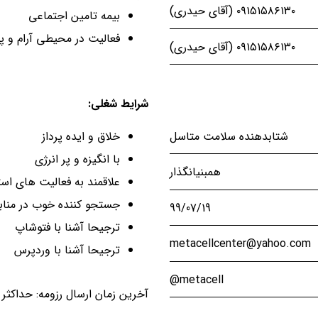
۰۹۱۵۱۵۸۶۱۳۰ (آقای حیدری)
بیمه تامین اجتماعی
فعالیت در محیطی آرام و پو
۰۹۱۵۱۵۸۶۱۳۰ (آقای حیدری)
شرایط شغلی:
شتابدهنده سلامت متاسل
خلاق و ایده پرداز
با انگیزه و پر انرژی
همبنیانگذار
علاقمند به فعالیت های است
جستجو کننده خوب در منابع
99/07/19
ترجیحا آشنا با فتوشاپ
metacellcenter@yahoo.com
ترجیحا آشنا با وردپرس
metacell@
آخرین زمان ارسال رزومه: حداکثر تا پای