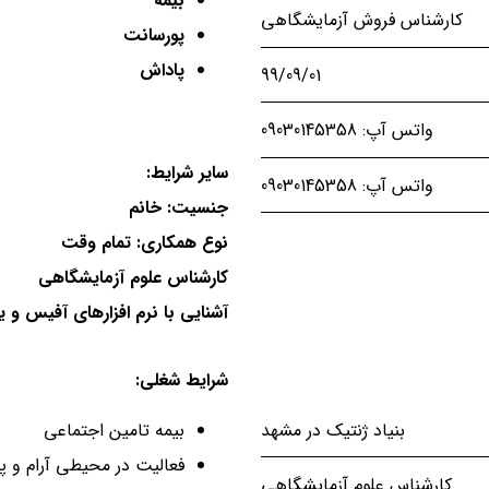
بیمه
کارشناس فروش آزمایشگاهی
پورسانت
پاداش
99/09/01
واتس آپ: 09030145358
سایر شرایط:
واتس آپ: 09030145358
جنسیت: خانم
نوع همکاری: تمام وقت
کارشناس علوم آزمایشگاهی
آشنایی با نرم افزارهای آفیس و 
شرایط شغلی:
بنیاد ژنتیک در مشهد
بیمه تامین اجتماعی
فعالیت در محیطی آرام و پو
کارشناس علوم آزمایشگاهی