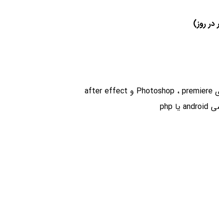
afte
 php