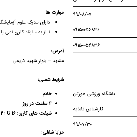
مهارت ها:
99/08/07
دارای مدرک علوم آزمایشگ
09150056836
نیاز به سابقه کاری نمی با
09150056836
آدرس:
مشهد – بلوار شهید کریمی
شرایط شغلی:
باشگاه ورزشی هورتن
خانم
4 ساعت در روز
کارشناس تغذیه
شیفت های کاری: 16 تا 20 یا 10 تا 14
99/07/30
مزایا شغلی: