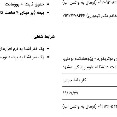
093093 (ارسال به واتس اپ)
حقوق ثابت + پورسانت
بیمه (بر مبنای 4 ساعت کار در روز)
انم دکتر تیموری) 09309308444
شرایط شغلی:
یک نفر آشنا به نرم افزارهای Photoshop ، premiere و r effect
یک نفر آشنا به برنامه نویسی android یا
 نوتریکورد - پژوهشکده بوعلی،
امت دانشگاه علوم پزشکی مشهد
کار دانشجویی
99/07/27
0921760 (ارسال به واتس اپ)