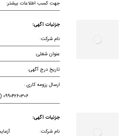
جهت کسب اطلاعات بیشتر:
جزئیات آگهی:
نام شرکت:
عنوان شغلی:
تاریخ درج آگهی:
ارسال رزومه کاری :
09904260306 (ارسال به واتس اپ) خانم علیزاده
جزئیات آگهی:
آزمای
نام شرکت: