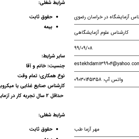
شرایط شغلی:
اس آزمایشگاه در خراسان رضوی
حقوق ثابت
بیمه
کارشناس علوم آزمایشگاهی
99/09/08
سایر شرایط:
estekhdam139904@yahoo.co
جنسیت: خانم و آقا
نوع همکاری: تمام وقت
واتس آپ: 09030145358
کارشناس صنایع غذایی یا میکروبی
حداقل 2 سال تجربه کار در آزمایشگاه بالینی، صنایع غذایی
شرایط شغلی:
مهر آزما طب
حقوق ثابت