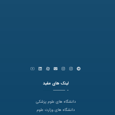
نمابر: 35091172-051
کدپستی: 9179666769
ایمیل: info [at] varastegan.ac.ir
لینک های مفید
دانشگاه های علوم پزشکی
دانشگاه های وزارت علوم