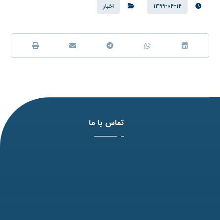
۱۳۹۹-۰۴-۱۴
اخبار
تماس با ما
آدرس: مشهد، بلوار وکیل آباد، نبش لادن3 ، پلاک 98
تلفن: 31771-051