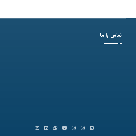
تماس با ما
آدرس: مشهد، بلوار وکیل آباد، نبش لادن3 ، پلاک 98
تلفن: 31771-051
نمابر: 35091172-051
کدپستی: 9179666769
ایمیل: info [at] varastegan.ac.ir