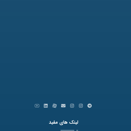
آدرس: مشهد، بلوار وکیل آباد، نبش لادن3 ، پلاک 98
تلفن: 31771-051
نمابر: 35091172-051
کدپستی: 9179666769
ایمیل: info [at] varastegan.ac.ir
لینک های مفید