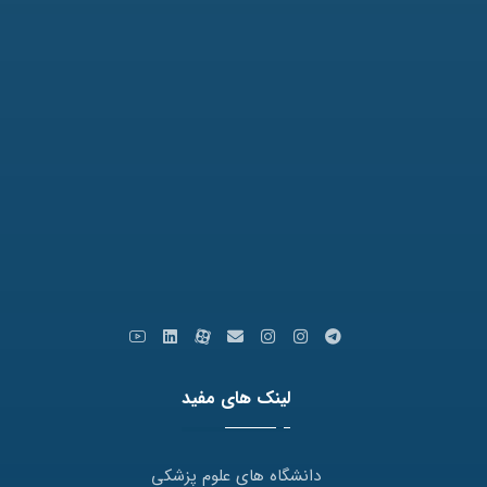
تلفن: 31771-051
نمابر: 35091172-051
کدپستی: 9179666769
ایمیل: info [at] varastegan.ac.ir
لینک های مفید
دانشگاه های علوم پزشکی