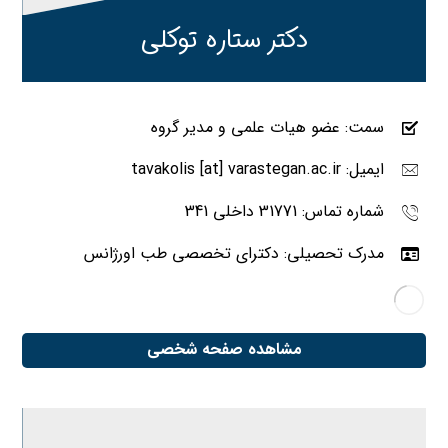
دکتر ستاره توکلی
سمت: عضو هیات علمی و مدیر گروه
ایمیل: tavakolis [at] varastegan.ac.ir
شماره تماس: 31771 داخلی 341
مدرک تحصیلی: دکترای تخصصی طب اورژانس
مشاهده صفحه شخصی