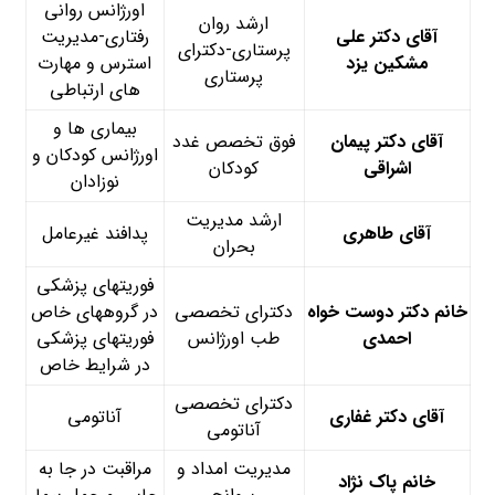
اورژانس روانی
ارشد روان
آقای دکتر علی
رفتاری-مدیریت
پرستاری-دکترای
مشکین یزد
استرس و مهارت
پرستاری
های ارتباطی
بیماری ها و
آقای دکتر پیمان
فوق تخصص غدد
اورژانس کودکان و
اشراقی
کودکان
نوزادان
ارشد مدیریت
آقای طاهری
پدافند غیرعامل
بحران
فوریت­های پزشکی
خانم دکتر دوست خواه
دکترای تخصصی
در گروه­های خاص
احمدی
طب اورژانس
فوریت­های پزشکی
در شرایط خاص
دکترای تخصصی
آقای دکتر غفاری
آناتومی
آناتومی
مدیریت امداد و
مراقبت در جا به
خانم
پاک نژاد