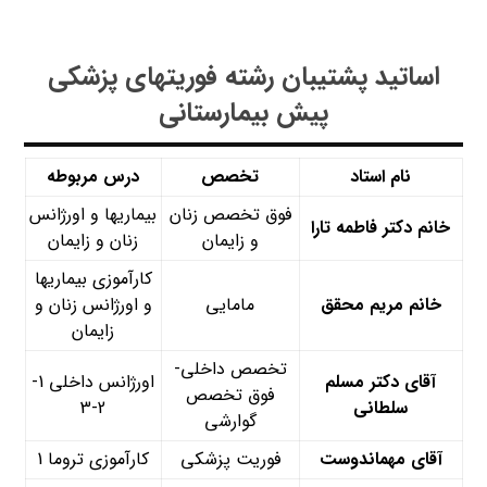
اساتید پشتیبان رشته فوریت­های پزشکی
پیش بیمارستانی
نام استاد
تخصص
درس مربوطه
فوق تخصص زنان
بیماری­ها و اورژانس
خانم دکتر فاطمه تارا
و زایمان
زنان و زایمان
کارآموزی بیماری­ها
خانم مریم محقق
مامایی
و اورژانس زنان و
زایمان
تخصص داخلی-
آقای دکتر مسلم
اورژانس داخلی 1-
فوق تخصص
سلطانی
2-3
گوارشی
آقای مهماندوست
فوریت پزشکی
کارآموزی تروما 1