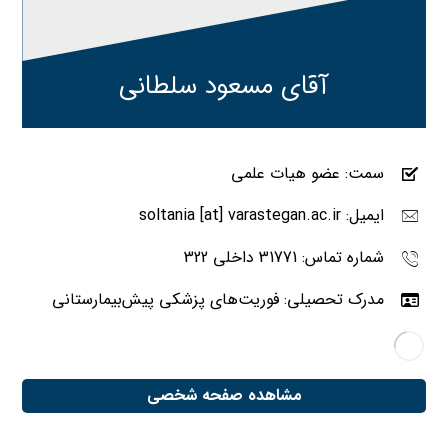
آقای مسعود سلطانی
سمت: عضو هیات علمی
ایمیل: soltania [at] varastegan.ac.ir
شماره تماس: 31771 داخلی 322
مدرک تحصیلی: فوریت‌های پزشکی پیش‌بیمارستانی
مشاهده صفحه شخصی