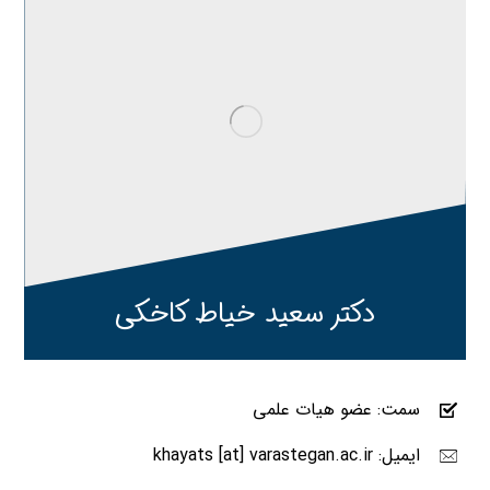
دکتر سعید خیاط کاخکی
سمت: عضو هیات علمی
ایمیل: khayats [at] varastegan.ac.ir