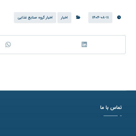
۱۴۰۴-۰۸-۱۱
اخبار
اخبار گروه صنایع غذایی
تماس با ما
آدرس: مشهد، بلوار وکیل آباد، نبش لادن3 ، پلاک 98