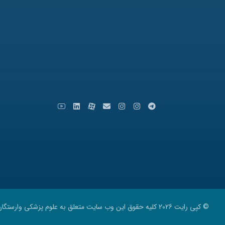
تلفن: 31771-051
نمابر: 35091172-051
کدپستی: 9179666769
ایمیل: info [at] varastegan.ac.ir
© کپی رایت 2026 کلیه حقوق این وب سایت متعلق به
علوم پزشکی وارستگان