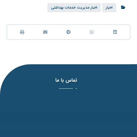
اخبار
اخبار مدیریت خدمات بهداشتی
تماس با ما
آدرس: مشهد، بلوار وکیل آباد، نبش لادن3 ، پلاک 98
تلفن: 31771-051