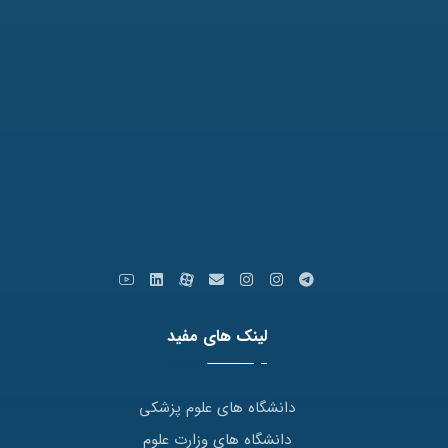
نمابر: 35091172-051
کدپستی: 9179666769
ایمیل: info [at] varastegan.ac.ir
لینک های مفید
دانشگاه های علوم پزشکی
دانشگاه های وزارت علوم