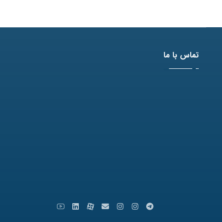
تماس با ما
آدرس: مشهد، بلوار وکیل آباد، نبش لادن3 ، پلاک 98
تلفن: 31771-051
نمابر: 35091172-051
کدپستی: 9179666769
ایمیل: info [at] varastegan.ac.ir