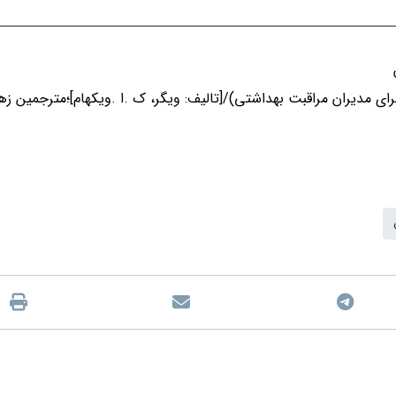
ی مدیران مراقبت بهداشتی)/[تالیف: ویگر، ک .ا .ویکهام]؛مترجمین زهر