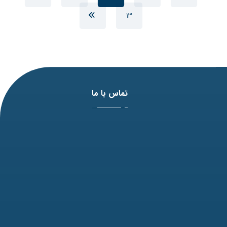
13
تماس با ما
آدرس: مشهد، بلوار وکیل آباد، نبش لادن3 ، پلاک 98
تلفن: 31771-051
نمابر: 35091172-051