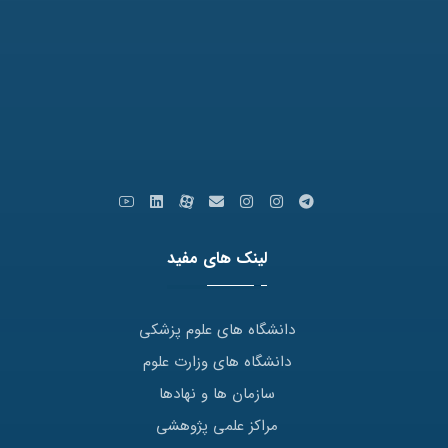
کدپستی: 9179666769
ایمیل: info [at] varastegan.ac.ir
لینک های مفید
دانشگاه های علوم پزشکی
دانشگاه های وزارت علوم
سازمان ها و نهادها
مراکز علمی پژوهشی