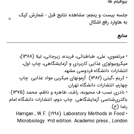
بیوفیلم ها
جلسه بیست و پنجم: مشاهده نتایج قبل - شمارش کپک
به هاوارد رفع اشکال
منابع
• مرتضوی، علی، طباطبائی، فریده، زیرجانی، لیلا (1388)،
میکروبیولوژی غذایی کاربردی و آزمایشگاهی، چاپ اول،
انتشارات دانشگاه فردوسی مشهد
• کریم ،گیتی (1382). آزمونهای میکربی مواد غذایی. چاپ
چهارم، انتشارات دانشگاه تهران
• نادری نسب ف محبوبه، راشد، طاهره و ناظم، محمد (1375).
باکتری‌شناسی آزمایشگاهی. چاپ دوم، انتشارات دانشگاه امام
رضا (ع).
• Harrigan , W.F. (1998): Laboratory Methods in Food
Microbiology. 3rd edition. Academic press , London