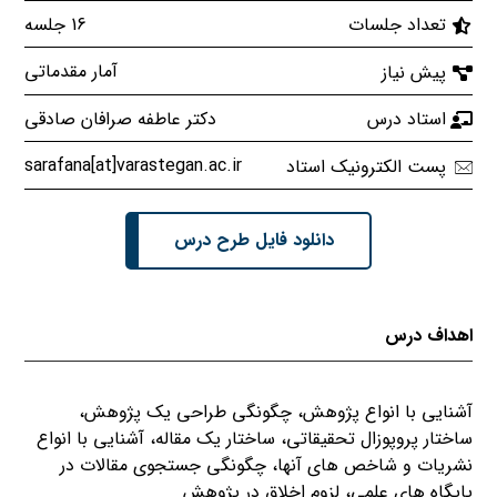
16 جلسه
تعداد جلسات
آمار مقدماتی
پیش نیاز
دکتر عاطفه صرافان صادقی
استاد درس
sarafana[at]varastegan.ac.ir
پست الکترونیک استاد
دانلود فایل طرح درس
اهداف درس
آشنایی با انواع پژوهش، چگونگی طراحی یک پژوهش،
ساختار پروپوزال تحقیقاتی، ساختار یک مقاله، آشنایی با انواع
نشریات و شاخص های آنها، چگونگی جستجوی مقالات در
پایگاه های علمی، لزوم اخلاق در پژوهش