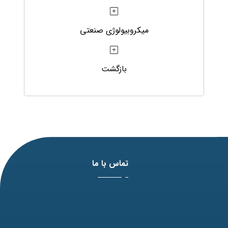
میکروبیولوژی صنعتی
بازگشت
تماس با ما
آدرس: مشهد، بلوار وکیل آباد، نبش لادن3 ، پلاک 98