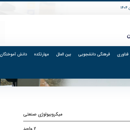
14
ن
فناوری
فرهنگی دانشجویی
بین الملل
مهارتکده
دانش آموختگان
میکروبیولوژی صنعتی
2 واحد