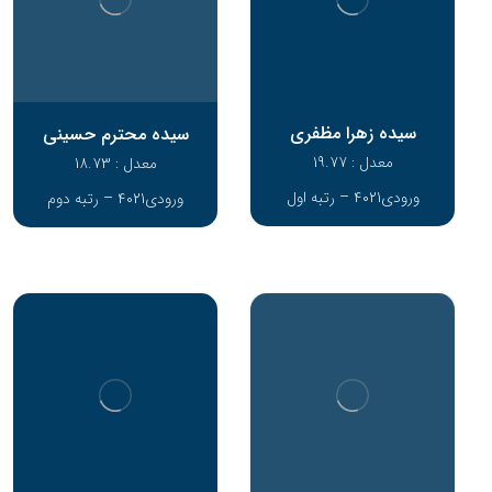
سیده زهرا مظفری
سیده محترم حسینی
معدل : 19.77
معدل : 18.73
ورودی4021 – رتبه اول
ورودی4021 – رتبه دوم