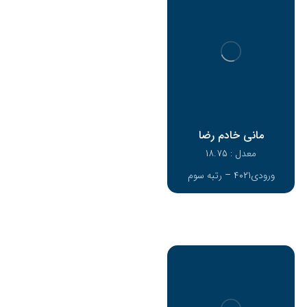
مانی خادم رضا
معدل : 18.75
ورودی4021 – رتبه سوم