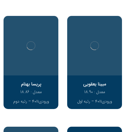
مبینا یعقوبی
پریسا بهنام
معدل : 18.90
معدل : 18.86
ورودی4011 – رتبه اول
ورودی4011 – رتبه دوم