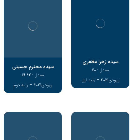
سیده زهرا مظفری
سیده محترم حسینی
معدل : 20
معدل : 19.62
ورودی4021 – رتبه اول
ورودی4021 – رتبه دوم