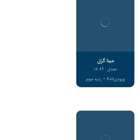
مینا گزل
معدل : 18.89
ورودی4011 – رتبه سوم