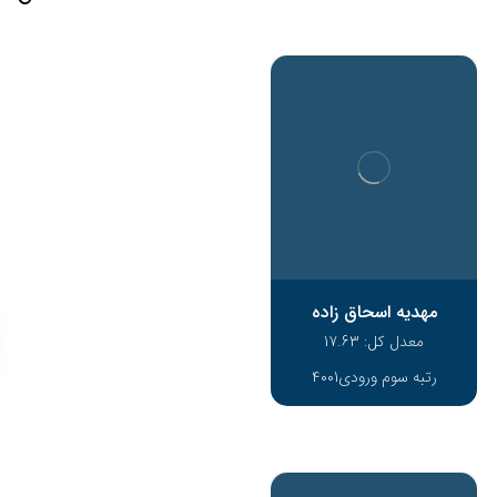
مهدیه اسحاق زاده
معدل کل: 17.63
رتبه سوم ورودی4001