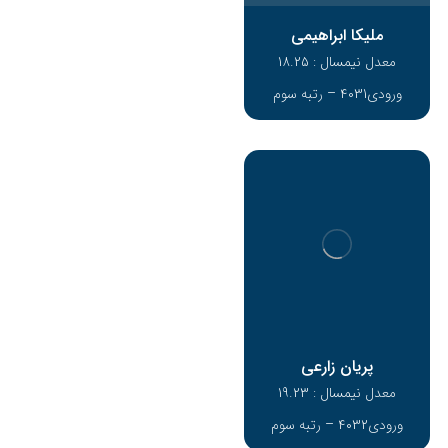
ملیکا ابراهیمی
معدل نیمسال : 18.25
ورودی4031 – رتبه سوم
پریان زارعی
معدل نیمسال : 19.23
ورودی4032 – رتبه سوم