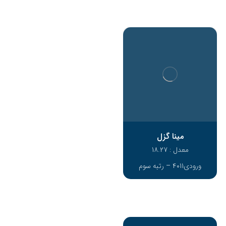
مینا گزل
معدل : 18.27
ورودی4011 – رتبه سوم