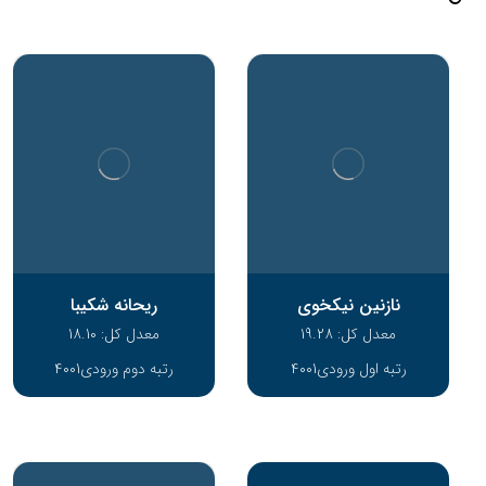
نازنین نیکخوی
ریحانه شکیبا
معدل کل: 19.28
معدل کل: 18.10
رتبه اول ورودی4001
رتبه دوم ورودی4001