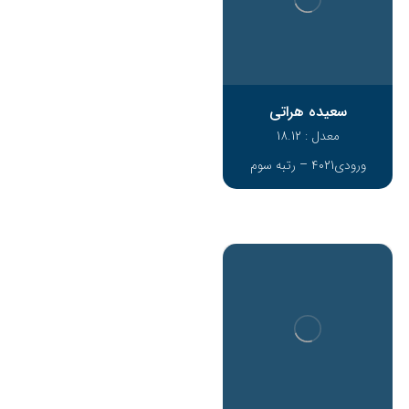
سعیده هراتی
معدل : 18.12
ورودی4021 – رتبه سوم