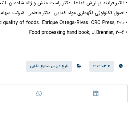
• تاثیر فرایند بر ارزش غذاها. دکتر راست منش و ژاله شادمان. انت
• اصول تکنولوژی نگهداری مواد غذایی. دکتر فاطمی. شرکت سهامی
• Processing effects on safety and quality of foods. Enrique Ortega-Rivas. CRC Press, 2010
• Food processing hand book, J.Brennan, 2006.
۱۴۰۴-۰۳-۱۱
طرح دروس صنایع غذایی