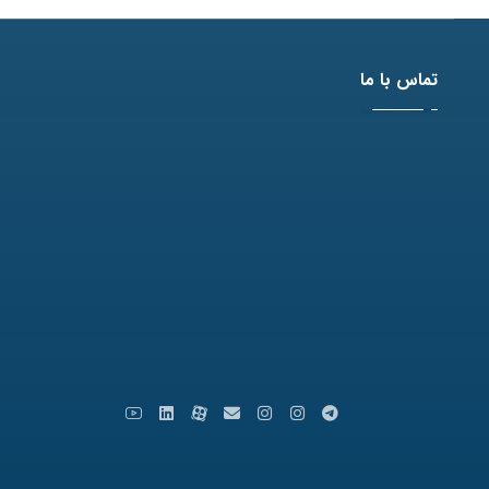
تماس با ما
آدرس: مشهد، بلوار وکیل آباد، نبش لادن3 ، پلاک 98
تلفن: 31771-051
نمابر: 35091172-051
کدپستی: 9179666769
ایمیل: info [at] varastegan.ac.ir