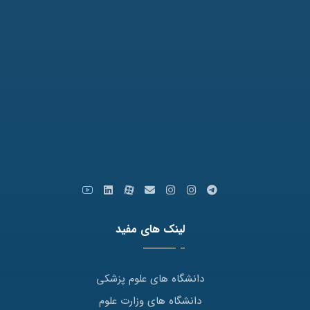
نمابر: 35091172-051
کدپستی: 9179666769
ایمیل: info [at] varastegan.ac.ir
لینک های مفید
دانشگاه های علوم پزشکی
دانشگاه های وزارت علوم