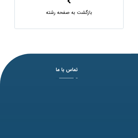
بازگشت به صفحه رشته
تماس با ما
آدرس: مشهد، بلوار وکیل آباد، نبش لادن3 ، پلاک 98
تلفن: 31771-051