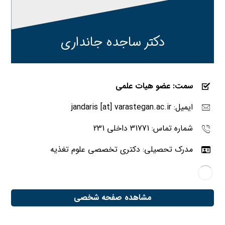
دکتر ساجده جانداری
سمت: عضو هیات علمی
ایمیل: jandaris [at] varastegan.ac.ir
شماره تماس: 31771 داخلی 231
مدرک تحصیلی: دکتری تخصصی علوم تغذیه
مشاهده صفحه شخصی