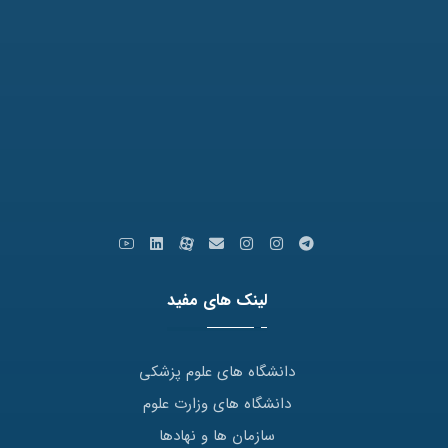
نمابر: 35091172-051
کدپستی: 9179666769
ایمیل: info [at] varastegan.ac.ir
لینک های مفید
دانشگاه های علوم پزشکی
دانشگاه های وزارت علوم
سازمان ها و نهادها