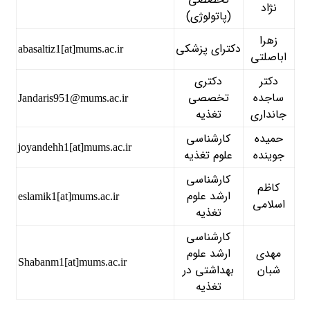
نژاد
(پاتولوژی)
زهرا
دکترای پزشکی
abasaltiz1[at]mums.ac.ir
اباصلتی
دکتر
دکتری
ساجده
تخصصی
Jandaris951@mums.ac.ir
جانداری
تغذیه
حمیده
کارشناسی
joyandehh1[at]mums.ac.ir
جوینده
علوم تغذیه
کارشناسی
کاظم
ارشد علوم
eslamik1[at]mums.ac.ir
اسلامی
تغذیه
کارشناسی
مهدی
ارشد علوم
Shabanm1[at]mums.ac.ir
شبان
بهداشتی در
تغذیه