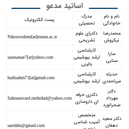
اساتید مدعو
نام و نام
مدرک
پست الکترونیک
خانوادگی
تحصیلی
محمدرضا
دکترای علوم
Nikraveshmr[at]mums.ac.ir
نیکروش
تشریحی
کارشناسی
سارا
ارشد بیوشیمی
sarasanae7[at]yahoo.com
سنایی
بالینی
حدیثه
کارشناسی
hadisahm73[at]gmail.com
میراحمدی
ارشد بیوشیمی
دکتر
دکتری حرفه
مهرداد
Sahranavard.mehrdad@yahoo.com
ای داروسازی
صحرانورد
متخصص
دکتر سعید
آسیب شناسی
دهقان
saeiddn@gmail.com
تخصصی