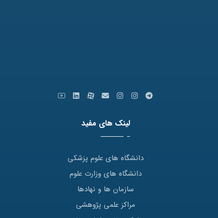
کدپستی: 9179666769
ایمیل: info [at] varastegan.ac.ir
لینک های مفید
دانشگاه های علوم پزشکی
دانشگاه های وزارت علوم
سازمان ها و نهادها
مراکز علمی پژوهشی