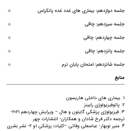
جلسه دوازدهم: بیماری های غدد غده پانکراس
جلسه سیزدهم: چاقی
جلسه چهاردهم: چاقی
جلسه پانزدهم: چاقی
جلسه شانزدهم: امتحان پایان ترم
منابع
1. بیماری های داخلی هاریسون
2. پاتوفیزیولوژی رابینز
3. فیزیولوژی پزشکی گایتون و هال – ویرایش چهاردهم 2021-
ترجمه دکتر فرخ شادان و همکاران- انتشارات چهر
4. منیر نوبهار- عباسعلی وفائی –کلیات پزشکی 1و 2- نشر بشری