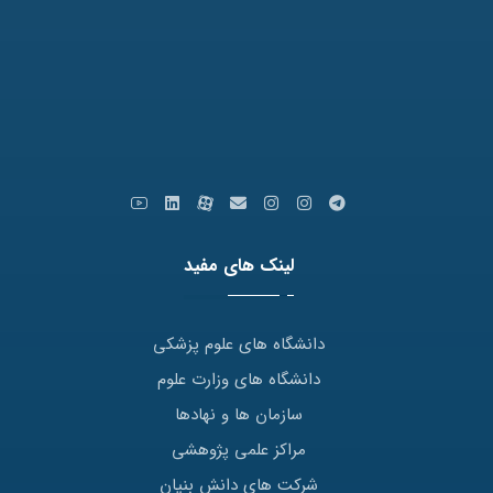
کدپستی: 9179666769
ایمیل: info [at] varastegan.ac.ir
لینک های مفید
دانشگاه های علوم پزشکی
دانشگاه های وزارت علوم
سازمان ها و نهادها
مراکز علمی پژوهشی
شرکت های دانش بنیان